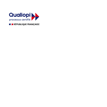
annielebihan@protonmail.com
La certification qualité a été délivrée au titre
de la catégorie d'action suivante :
action de
formation. (
☞
Afficher le certificat)