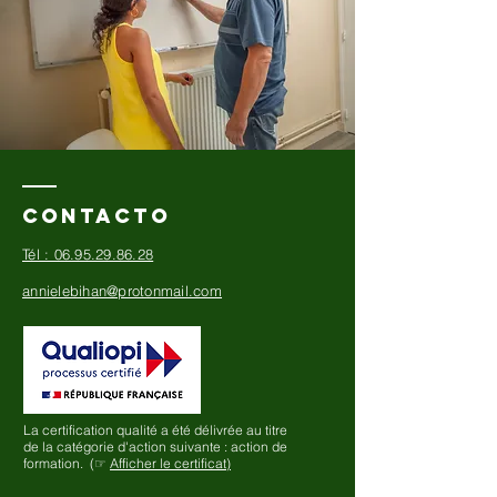
ContactO
​Tél : 06.95.29.86.28
annielebihan@protonmail.com
La certification qualité a été délivrée au titre
de la catégorie d'action suivante :
action de
formation. (
☞
Afficher le certificat)