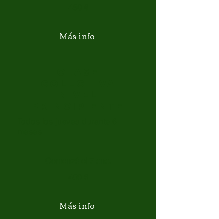
480 €
Más info
CLASE
COLECTIVA
NIVEL
PRINCIPIENTE
Todos los jueves durante 6
meses
Comenzó el 7 ene.
480 €
Más info