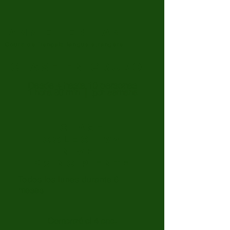
Annie LEBIHAN
Cours de français langue étrangère
Clase en grupo
Desde 4 hasta 10 personas
1 hora 30 min | por semana
CLASE
COLECTIVA
NIVEL
PRINCIPIENTE
Todos los lunes durante 6
meses
Comenzó el 4 ene.