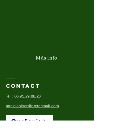
Todos los jueves durante 6
meses
Comenzó el 7 ene.
480 €
Más info
Contact
​Tél : 06.95.29.86.28
annielebihan@protonmail.com