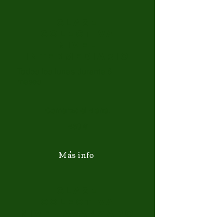
CLASE
COLECTIVA
NIVEL
InterMEDIARIO
Todos los lunes durante 6
meses
Comenzó el 4 ene.
480 €
Más info
CLASE
COLECTIVA
NIVEL Avanzado